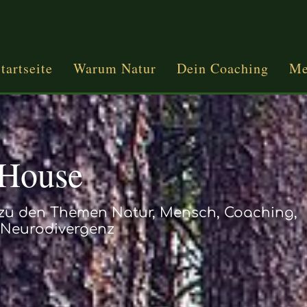
tartseite
Warum Natur
Dein Coaching
Me
.House
 zu den Themen Natur, Mensch, Coaching,
Neurodivergenz